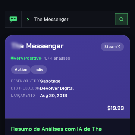
Análise Steam: The Messenger
>
The Messenger
2×
Steam
Very Positive
·
4.7K
análises
Action
Indie
Sabotage
DESENVOLVEDORA
Devolver Digital
DISTRIBUIDORA
Aug 30, 2018
LANÇAMENTO
$19.99
Resumo de Análises com IA de The