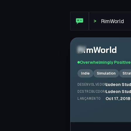
Análise Steam: RimWorld
>
RimWorld
Overwhelmingly Positive
Indie
Simulation
Stra
Ludeon Stud
DESENVOLVEDORA
Ludeon Stud
DISTRIBUIDORA
Oct 17, 2018
LANÇAMENTO