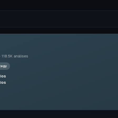
·
118.5K
análises
tegy
ios
ios