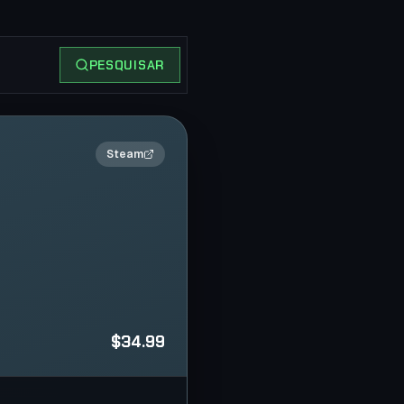
PESQUISAR
2×
Steam
$34.99