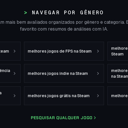
NAVEGAR POR GÊNERO
m mais bem avaliados organizados por gênero e categoria. 
favorito com resumos de análises com IA.
melhores
Steam
melhores jogos de FPS na Steam
Steam
ência
melhore
melhores jogos indie na Steam
na Stea
a
melhores jogos grátis na Steam
melhore
PESQUISAR QUALQUER JOGO