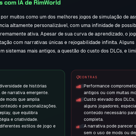
s com IA de RimWorld
 por muitos como um dos melhores jogos de simulação de a
cia altamente personalizável, com uma infinidade de possib
remamente ativa. Apesar de sua curva de aprendizado, o jo
ação com narrativas únicas e rejogabilidade infinita. Alguns
 sistemas mais antigos, a questão do custo dos DLCs, e lim
CONTRAS
 diversidade de histórias
Performance comprometid
 de narrativa emergente.
antigos ou com muitas mo
de mods que amplia
Custo elevado dos DLCs,
conteúdo e personalizações.
alguns jogadores, especi
play, que equilibra
conteúdo necessário para
égia e criatividade.
completa.
diferentes estilos de jogo e
A narrativa pode parecer s
sem o uso de mods ou de