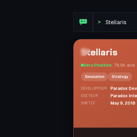
Avis Steam : Stellaris
>
Stellaris
Very Positive
·
76.5K
avis
Simulation
Strategy
Paradox Dev
DÉVELOPPEUR
Paradox Int
ÉDITEUR
May 9, 2016
SORTIE