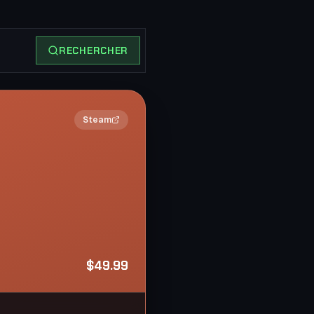
RECHERCHER
2×
Steam
$49.99