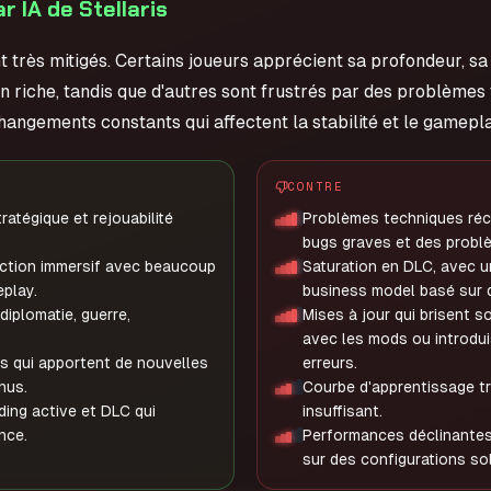
 IA de Stellaris
nt très mitigés. Certains joueurs apprécient sa profondeur, sa 
n riche, tandis que d'autres sont frustrés par des problèmes 
angements constants qui affectent la stabilité et le gamepla
CONTRE
atégique et rejouabilité
Problèmes techniques récu
bugs graves et des problè
iction immersif avec beaucoup
Saturation en DLC, avec u
eplay.
business model basé sur 
iplomatie, guerre,
Mises à jour qui brisent s
avec les mods ou introdu
es qui apportent de nouvelles
erreurs.
nus.
Courbe d'apprentissage trè
ng active et DLC qui
insuffisant.
nce.
Performances déclinantes 
sur des configurations sol