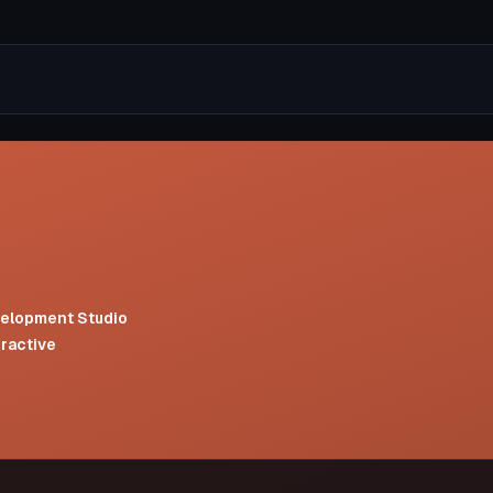
elopment Studio
eractive