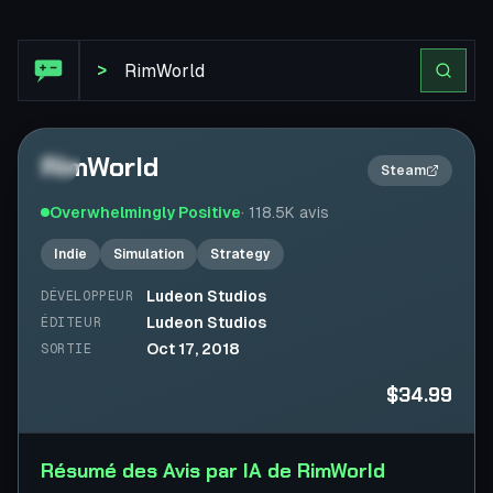
Avis Steam : RimWorld
>
RimWorld
2×
Steam
Overwhelmingly Positive
·
118.5K
avis
Indie
Simulation
Strategy
Ludeon Studios
DÉVELOPPEUR
Ludeon Studios
ÉDITEUR
Oct 17, 2018
SORTIE
$34.99
Résumé des Avis par IA de RimWorld