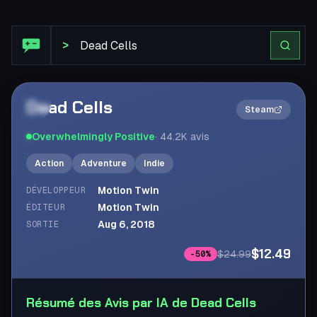
Avis Steam : Dead Cells
>
Dead Cells
2×
Steam
Overwhelmingly Positive
·
44.2K
avis
Action
Adventure
Indie
Motion Twin
DÉVELOPPEUR
Motion Twin
ÉDITEUR
Aug 6, 2018
SORTIE
$12.49
$24.99
-
50
%
Résumé des Avis par IA de Dead Cells