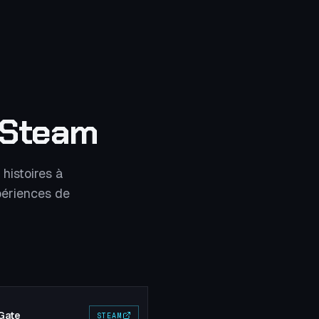
r Steam
 histoires à
ériences de
Gate
STEAM