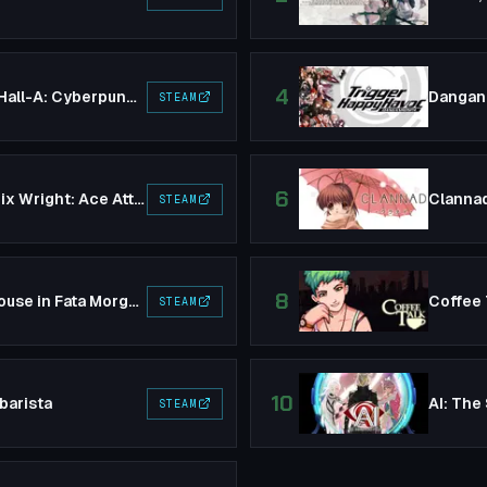
4
VA-11 Hall-A: Cyberpunk Bartender Action
STEAM
6
Phoenix Wright: Ace Attorney Trilogy
Clanna
STEAM
8
The House in Fata Morgana
Coffee 
STEAM
10
barista
AI: The
STEAM