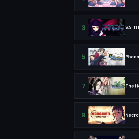
3
5
7
9
Necro