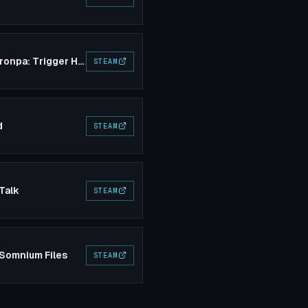
Danganronpa: Trigger Happy Havoc
STEAM
d
STEAM
Talk
STEAM
 Somnium Files
STEAM