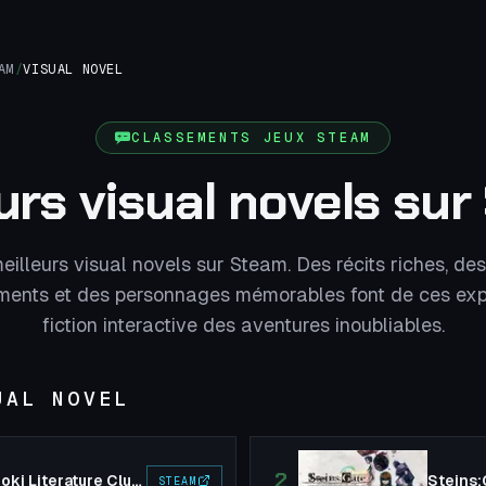
AM
/
VISUAL NOVEL
CLASSEMENTS JEUX STEAM
urs visual novels su
eilleurs visual novels sur Steam. Des récits riches, des
ents et des personnages mémorables font de ces exp
fiction interactive des aventures inoubliables.
UAL NOVEL
2
Doki Doki Literature Club Plus!
Steins;
STEAM