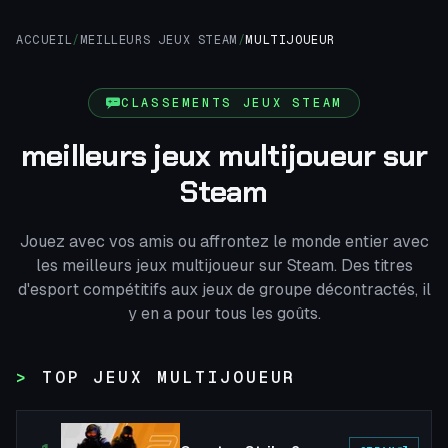
ACCUEIL
/
MEILLEURS JEUX STEAM
/
MULTIJOUEUR
CLASSEMENTS JEUX STEAM
meilleurs jeux multijoueur sur
Steam
Jouez avec vos amis ou affrontez le monde entier avec
les meilleurs jeux multijoueur sur Steam. Des titres
d'esport compétitifs aux jeux de groupe décontractés, il
y en a pour tous les goûts.
TOP JEUX MULTIJOUEUR